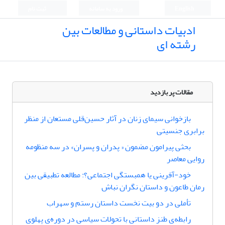
English
ورود به سامانه
ثبت نام
ادبیات داستانی و مطالعات بین
رشته ای
مقالات پر بازدید
بازخوانی سیمای زنان در آثار حسین‌قلی مستعان از منظر
برابری جنسیتی
بحثی پیرامون مضمون « پدران و پسران» در سه منظومه
روایی معاصر
خود-آفرینی یا همبستگی اجتماعی؟: مطالعه تطبیقی بین
رمان طاعون و داستان نگران نباش
تأملی در دو بیت نخست داستان رستم و سهراب
رابطه‌ی طنز داستانی با تحولات سیاسی در دوره‌ی پهلوی