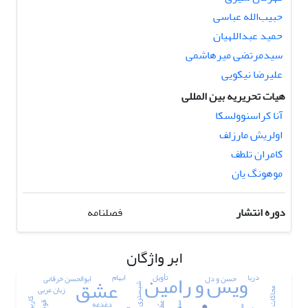
حبیب‌الله عباسی
حمید عبداللهیان
سیدمرتضی میرهاشمی
علیرضا نیکویی
هیات تحریریه بین المللی
آنا کراسنوولسکا
اولریش مارزلف
کامران تلطف
موهونگ یان
دوره انتشار
فصلنامه
ابر واژگان
ویس و رامین
‌ دریا
تأویل
ابهام
عشق
حسن و دل
ابوالحسن خرقانی
شبستری
زبان عربی
محاکات
دغدغه
سنت
عطّار